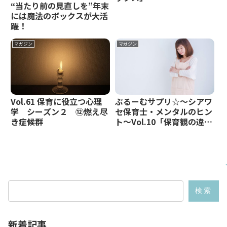
“当たり前の見直しを”年末
には魔法のボックスが大活
躍！
マガジン
マガジン
Vol.61 保育に役立つ心理
ぶるーむサプリ☆～シアワ
学 シーズン２ ⑫燃え尽
セ保育士・メンタルのヒン
き症候群
ト～Vol.10「保育観の違
い」がメンタルに来るんで
す…観察~相手編⑤セルフ
チェック
検索
新着記事