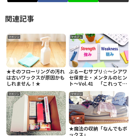
関連記事
マガジン
マガジン
★そのフローリングの汚れ
ぶるーむサプリ☆～シアワ
は古いワックスが原因かも
セ保育士・メンタルのヒン
しれません！★
ト～Vol.41 「これって転
職失敗ですか」幸せな転職
のために⑨「自己分析シー
マガジン
マガジン
トを書いてみた」
★魔法の収納「なんでもボ
ックス」