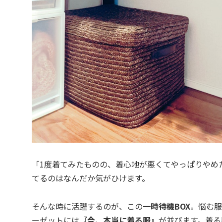
「1度着てみたものの、着心地が悪くてやっぱりやめ
てるのはなんだか気がひけます。
そんな時に活躍するのが、この
一時待機BOX
。悩む服
ーゼットには
『今、本当に着る服』
が並びます。着る