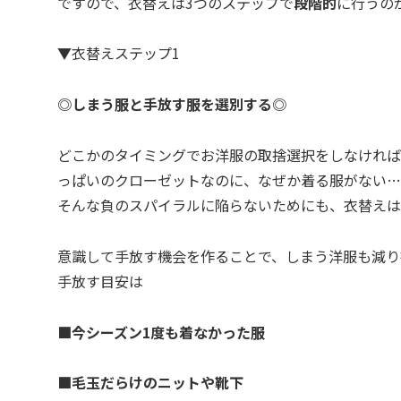
ですので、衣替えは3つのステップで
段階的
に行うの
▼衣替えステップ1
◎
しまう服と手放す服を選別する◎
どこかのタイミングでお洋服の取捨選択をしなければ
っぱいのクローゼットなのに、なぜか着る服がない…
そんな負のスパイラルに陥らないためにも、衣替えは
意識して手放す機会を作ることで、しまう洋服も減り
手放す目安は
■
今シーズン1度も着なかった服
■
毛玉だらけのニットや靴下