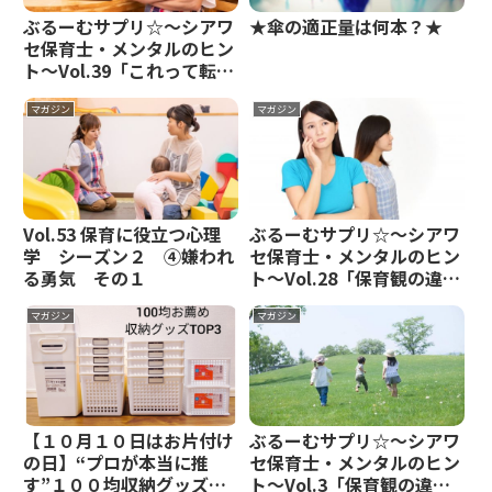
ぶるーむサプリ☆～シアワ
★傘の適正量は何本？★
セ保育士・メンタルのヒン
ト～Vol.39「これって転職
失敗ですか？」…幸せな転
職のために⑦
マガジン
マガジン
Vol.53 保育に役立つ心理
ぶるーむサプリ☆～シアワ
学 シーズン２ ④嫌われ
セ保育士・メンタルのヒン
る勇気 その１
ト～Vol.28「保育観の違
い」がメンタルに来るんで
す……心理学の視点から
マガジン
マガジン
⑩ 都合のいいように解釈
する「自己奉仕バイアス」
その2
【１０月１０日はお片付け
ぶるーむサプリ☆～シアワ
の日】“プロが本当に推
セ保育士・メンタルのヒン
す”１００均収納グッズ特
ト～Vol.3「保育観の違