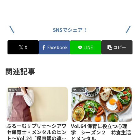
SNSでシェア！
X
Facebook
LINE
コピー
関連記事
マガジン
マガジン
ぶるーむサプリ☆～シアワ
Vol.64 保育に役立つ心理
セ保育士・メンタルのヒン
学 シーズン２ ⑰食生活
ト～Vol.24「保育観の違
とメンタル