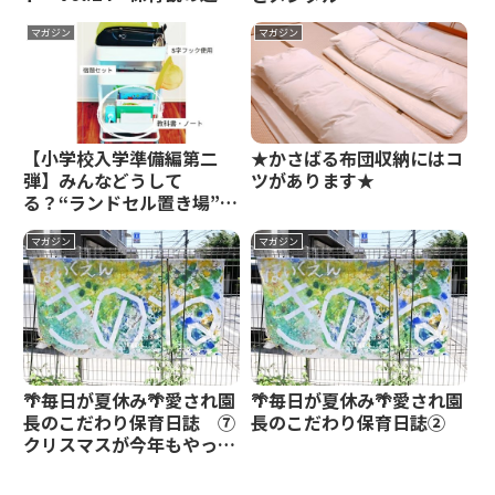
い」がメンタルに来るんで
す……心理学の視点から⑩
マガジン
マガジン
その他の認知バイアス「社
会的妥当性」～
【小学校入学準備編第二
★かさばる布団収納にはコ
弾】みんなどうして
ツがあります★
る？“ランドセル置き場”に
ついて
マガジン
マガジン
🌴毎日が夏休み🌴愛され園
🌴毎日が夏休み🌴愛され園
長のこだわり保育日誌 ⑦
長のこだわり保育日誌②
クリスマスが今年もやって
きた